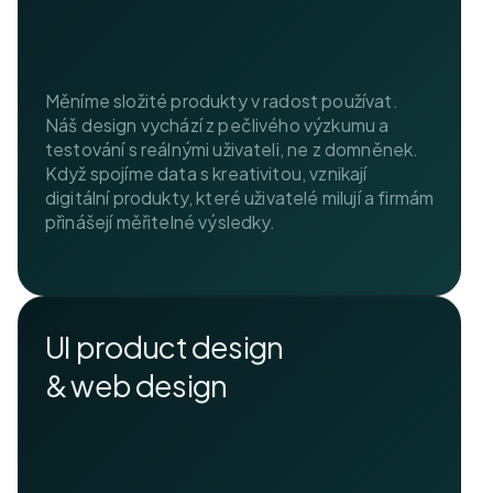
Měníme složité produkty v radost používat.
Náš design vychází z pečlivého výzkumu a
testování s reálnými uživateli, ne z domněnek.
Když spojíme data s kreativitou, vznikají
digitální produkty, které uživatelé milují a firmám
přinášejí měřitelné výsledky.
UI product design
& web design