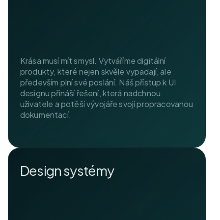
Krása musí mít smysl. Vytváříme digitální
produkty, které nejen skvěle vypadají, ale
především plní své poslání. Náš přístup k UI
designu přináší řešení, která nadchnou
uživatele a potěší vývojáře svojí propracovanou
dokumentací.
Design systémy