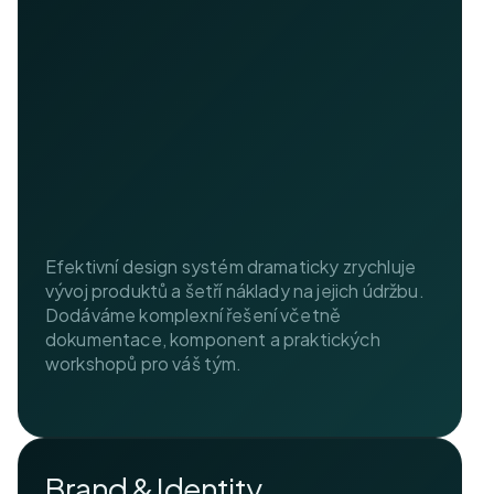
Efektivní design systém dramaticky zrychluje
vývoj produktů a šetří náklady na jejich údržbu.
Dodáváme komplexní řešení včetně
dokumentace, komponent a praktických
workshopů pro váš tým.
Brand & Identity