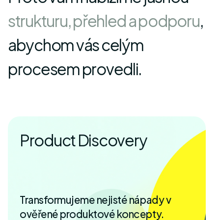
s
t
r
u
k
t
u
r
u
,
p
ř
e
h
l
e
d
a
p
o
d
p
o
r
u
,
a
b
y
c
h
o
m
v
á
s
c
e
l
ý
m
p
r
o
c
e
s
e
m
p
r
o
v
e
d
l
i
.
Product Discovery
Transformujeme nejisté nápady v
ověřené produktové koncepty.