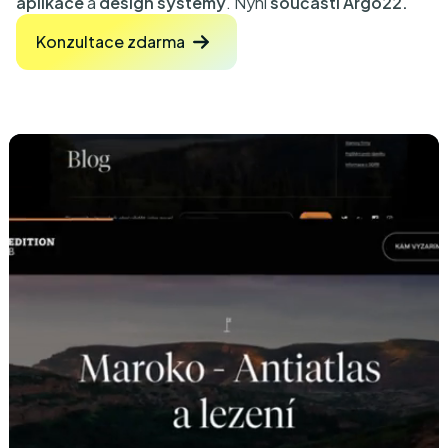
aplikace
a
design systémy
. Nyní
součástí Argo22.
Konzultace zdarma