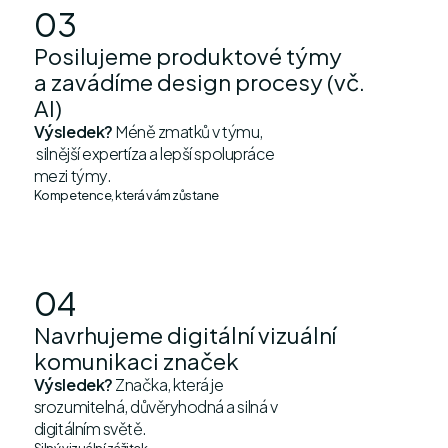
03
Posilujeme produktové týmy
a zavádíme design procesy (vč.
AI)
Výsledek?
Méně zmatků v týmu,
silnější expertíza a lepší spolupráce
mezi týmy.
Kompetence, která vám zůstane
04
Navrhujeme digitální vizuální
komunikaci značek
Výsledek?
Značka, která je
srozumitelná, důvěryhodná a silná v
digitálním světě.
Silný vizuální zážitek