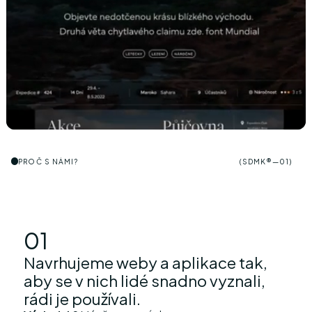
PROČ S NÁMI?
(
S
D
M
K
®
—
0
1
)
01
Navrhujeme weby a aplikace tak,
aby se v nich lidé snadno vyznali,
rádi je používali.