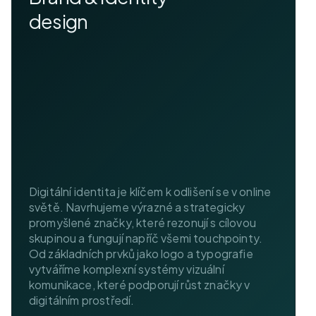
design
Digitální identita je klíčem k odlišení se v online
světě. Navrhujeme výrazné a strategicky
promyšlené značky, které rezonují s cílovou
skupinou a fungují napříč všemi touchpointy.
Od základních prvků jako logo a typografie
vytváříme komplexní systémy vizuální
komunikace, které podporují růst značky v
digitálním prostředí.