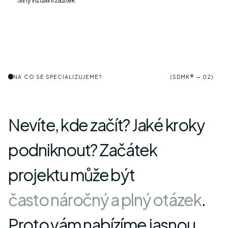
NA CO SE SPECIALIZUJEME?
(SDMK® — 02)
N
e
v
í
t
e
,
k
d
e
z
a
č
í
t
?
J
a
k
é
k
r
o
k
y
p
o
d
n
i
k
n
o
u
t
?
Z
a
č
á
t
e
k
p
r
o
j
e
k
t
u
m
ů
ž
e
b
ý
t
č
a
s
t
o
n
á
r
o
č
n
ý
a
p
l
n
ý
o
t
á
z
e
k
.
P
r
o
t
o
v
á
m
n
a
b
í
z
í
m
e
j
a
s
n
o
u