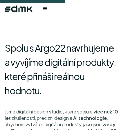
S
p
o
l
u
s
A
r
g
o
2
2
n
a
v
r
h
u
j
e
m
e
a
v
y
v
í
j
í
m
e
d
i
g
i
t
á
l
n
í
p
r
o
d
u
k
t
y
,
k
t
e
r
é
p
ř
i
n
á
š
í
r
e
á
l
n
o
u
h
o
d
n
o
t
u
.
Jsme digitální design studio, které spojuje
více než 10
let
zkušeností, precizní design a
AI technologie
,
abychom vytvářeli digitální produkty, jako jsou
weby,