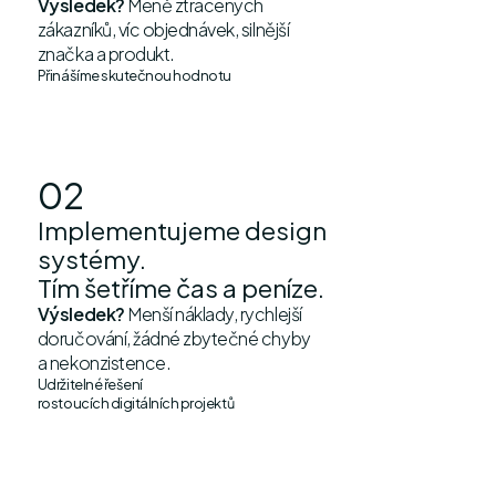
Výsledek?
Méně ztracených
zákazníků, víc objednávek, silnější
značka a produkt.
Přinášíme skutečnou hodnotu
02
Implementujeme design
systémy.
Tím šetříme čas a peníze.
Výsledek?
Menší náklady, rychlejší
doručování, žádné zbytečné chyby
a nekonzistence.
Udržitelné řešení
rostoucích digitálních projektů