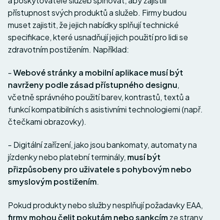
a poskytovatelé služeb splňovat, aby zajistili
přístupnost svých produktů a služeb. Firmy budou
muset zajistit, že jejich nabídky splňují technické
specifikace, které usnadňují jejich použití pro lidi se
zdravotním postižením. Například:
-
Webové stránky a mobilní aplikace musí být
navrženy podle zásad přístupného designu
,
včetně správného použití barev, kontrastů, textů a
funkcí kompatibilních s asistivními technologiemi (např.
čtečkami obrazovky).
- Digitální zařízení, jako jsou bankomaty, automaty na
jízdenky nebo platební terminály,
musí být
přizpůsobeny pro uživatele s pohybovým nebo
smyslovým postižením
.
Pokud produkty nebo služby nesplňují požadavky EAA,
firmy mohou čelit pokutám nebo sankcím
ze strany