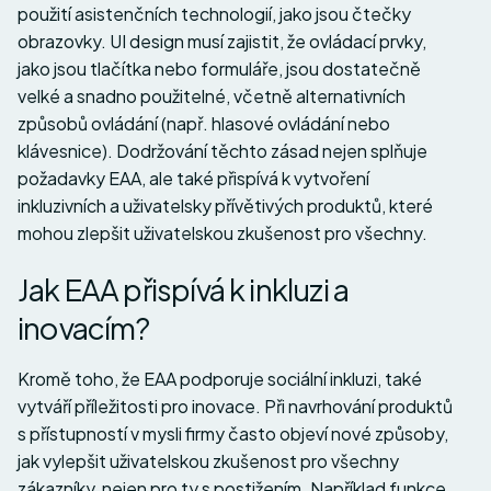
použití asistenčních technologií, jako jsou čtečky
obrazovky. UI design musí zajistit, že ovládací prvky,
jako jsou tlačítka nebo formuláře, jsou dostatečně
velké a snadno použitelné, včetně alternativních
způsobů ovládání (např. hlasové ovládání nebo
klávesnice). Dodržování těchto zásad nejen splňuje
požadavky EAA, ale také přispívá k vytvoření
inkluzivních a uživatelsky přívětivých produktů, které
mohou zlepšit uživatelskou zkušenost pro všechny.
Jak EAA přispívá k inkluzi a
inovacím?
Kromě toho, že EAA podporuje sociální inkluzi, také
vytváří příležitosti pro inovace. Při navrhování produktů
s přístupností v mysli firmy často objeví nové způsoby,
jak vylepšit uživatelskou zkušenost pro všechny
zákazníky, nejen pro ty s postižením. Například funkce