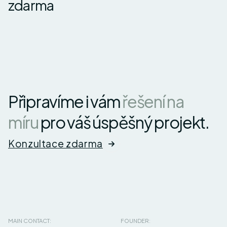
zdarma
Připravíme i vám
řešení na
míru
pro váš úspěšný projekt.
Konzultace zdarma
MAIN CONTACT:
FOUNDER: